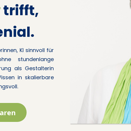
t
trifft,
enial.
nnen, KI sinnvoll für
hne stundenlange
rung als Gestalterin
ssen in skalierbare
ngsvoll.
baren