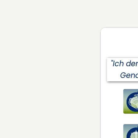
"Ich de
Gena