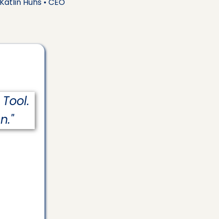
Katlin Huhs • CEO
Tool.
n."